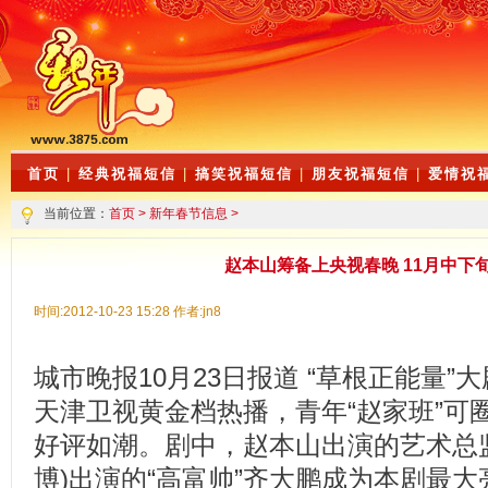
首页
|
经典祝福短信
|
搞笑祝福短信
|
朋友祝福短信
|
爱情祝
当前位置：
首页
>
新年春节信息
>
赵本山筹备上央视春晚 11月中下
时间:2012-10-23 15:28 作者:jn8
城市晚报10月23日报道 “草根正能量
天津卫视黄金档热播，青年“赵家班”可
好评如潮。剧中，赵本山出演的艺术总监
博)出演的“高富帅”齐大鹏成为本剧最