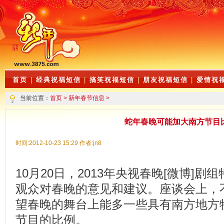
首页
|
经典祝福短信
|
搞笑祝福短信
|
朋友祝福短信
|
爱情祝
当前位置：
首页
>
新年春节信息
>
蛇年春晚可能加大南方节目
时间:2012-10-23 15:29 作者:jn8
10月20日，2013年央视春晚[微博]
观众对春晚的意见和建议。座谈会上，
望春晚的舞台上能多一些具有南方地方
节目的比例。