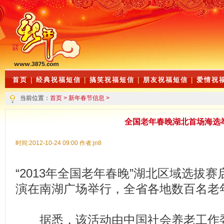
首页
|
经典祝福短信
|
搞笑祝福短信
|
朋友祝福短信
|
爱情祝
当前位置：
首页
>
新年春节信息
>
全国老年春晚湖北首场海选
时间:2012-10-24 09:00 作者:jn8
“2013年全国老年春晚”湖北区域选拔
演在南湖广场举行，全省各地数百名老
据悉，该活动由中国社会养老工作委