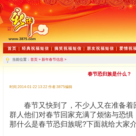
首页
|
经典祝福短信
|
搞笑祝福短信
|
朋友祝福短信
|
爱情祝
当前位置：
首页
>
新年春节信息
>
春节恐归族是什么？
时间:2014-01-22 13:22 作者:3875编辑
春节又快到了，不少人又在准备着回
群人他们对春节回家充满了烦恼与恐惧
那什么是春节恐归族呢?下面就给大家