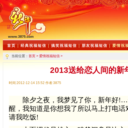
首页
|
经典祝福短信
|
搞笑祝福短信
|
朋友祝福短信
|
爱情祝
当前位置：
首页
>
爱情祝福短信
>
2013送给恋人间的新
时间:2012-12-14 15:52 作者:3875
除夕之夜，我梦见了你，新年好!…
醒，我知道是你想我了所以马上打电话
请我吃饭!