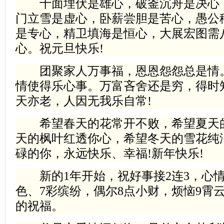
十面埋伏是雄心，破釜沉舟是决心，
门立雪是虚心，卧薪尝胆是苦心，愚公
是专心，精卫填海是恒心，大展宏图需
心。祝元旦快乐!
团聚家人万事福，恩恩怨怨总是情。
情使得乐心事。万富吝舍还是穷，得时
天亦老，人因无我乐自常!
希望春天的花常开不败，希望夏天的
天的枫叶红透你心，希望冬天的雪花纯
碌的你，永远快乐、幸福!新年快乐!
新的1年开始，祝好事接2连3，心情4
色、7彩缤纷，偶尔8点小财，烦恼9霄云
的祝福。