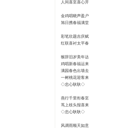
人间喜至喜心开
金鸡唱晓声盈户
旭日携春福满堂
彩笔欣题吉庆赋
红联喜衬太平春
猴辞旧岁美年达
鸡唱新春福运来
满园春色出墙去
一树桃花迎客来
◇忠心耿耿◇
燕行千里衔春至
茑上枝头报喜来
◇忠心耿耿◇
风调雨顺天如意