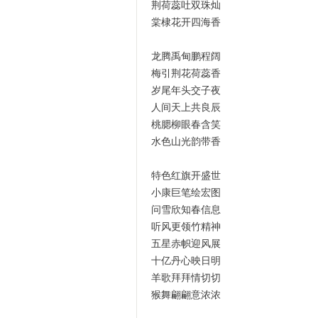
荆荷蕊吐双珠灿
棠棣花开四海香
龙腾禹甸鹏程阔
梅引荆花荷蕊香
岁尾年头交子夜
人间天上共良辰
桃腮柳眼春含笑
水色山光韵带香
特色红旗开盛世
小康巨笔绘宏图
问雪欣知春信息
听风更领竹精神
五星赤帜迎风展
十亿丹心映日明
羊歌拜拜情切切
猴舞翩翩意浓浓