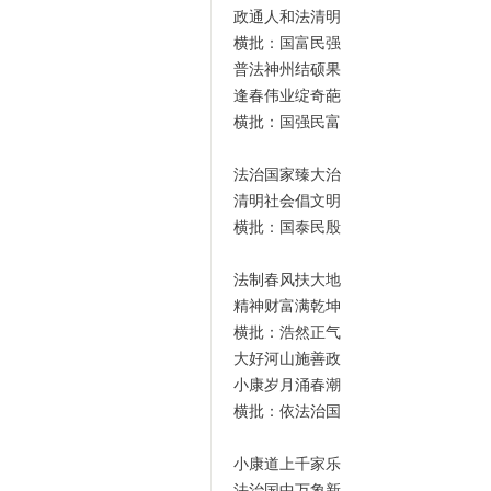
政通人和法清明
横批：国富民强
普法神州结硕果
逢春伟业绽奇葩
横批：国强民富
法治国家臻大治
清明社会倡文明
横批：国泰民殷
法制春风扶大地
精神财富满乾坤
横批：浩然正气
大好河山施善政
小康岁月涌春潮
横批：依法治国
小康道上千家乐
法治国中万象新