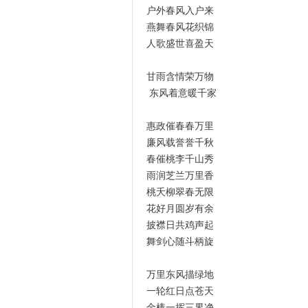
户外春风入户来
燕舞春风花织锦
人歌盛世喜盈天
甘雨含情荣万物
东风着意暖千家
惠政催春春万里
廉风载誉誉千秋
春催桃李千山秀
雨润芝兰万里香
桃夭柳翠春无限
花好月圆岁有余
披襟日共鸡声起
舞剑心随斗柄旋
万里东风描绿地
一轮红日点苍天
金棒一挥三界净