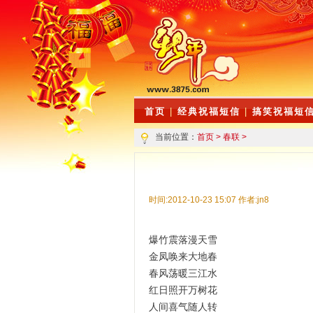
首页
|
经典祝福短信
|
搞笑祝福短
当前位置：
首页
>
春联
>
时间:2012-10-23 15:07 作者:jn8
爆竹震落漫天雪
金凤唤来大地春
春风荡暖三江水
红日照开万树花
人间喜气随人转