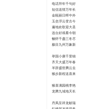
电话拜年千句好
短信送情万年长
金瓯丽日晖中外
玉垒浮云变古今
遍地欢歌迎大圣
连台好戏看今朝
畅怀千盏三冬尽
极目九州万象新
举国小康千里锦
齐天大盛万年春
羊辞盛世腾云去
猴步新程送喜来
猴喜满园桃李艳
龙腾九域地天长
丹凤呈祥龙献瑞
红桃贺岁杏迎春