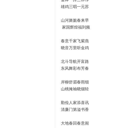
雄鸡三唱一元苏
山河旖旎春来早
家国辉煌福到频
春意千家飞紫燕
晓音万里听金鸡
北斗导航开富路
东风舞彩布芳春
岸柳舒眉春雨细
山桃掩袖晓烟轻
勤俭人家添喜讯
清廉门第溢书香
大地春回春意闹