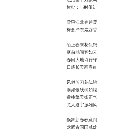
横批：与时俱进
雪飛江北春芽暖
梅念泽东素蕊香
陌上春来花似锦
庭前鹊闹客如云
春回大地诗行绿
日耀长天画卷红
风似剪刀花似锦
雨如银线柳如烟
猴棒擎天扬正气
龙人遨宇振雄风
猴舞新春春意闹
龙腾古国国威雄