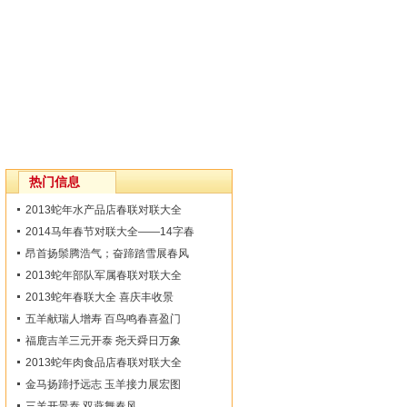
热门信息
2013蛇年水产品店春联对联大全
2014马年春节对联大全——14字春
昂首扬鬃腾浩气；奋蹄踏雪展春风
2013蛇年部队军属春联对联大全
2013蛇年春联大全 喜庆丰收景
五羊献瑞人增寿 百鸟鸣春喜盈门
福鹿吉羊三元开泰 尧天舜日万象
2013蛇年肉食品店春联对联大全
金马扬蹄抒远志 玉羊接力展宏图
三羊开景泰 双燕舞春风