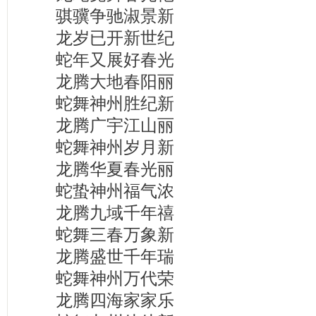
骐骥争驰淑景新
龙岁已开新世纪
蛇年又展好春光
龙腾大地春阳丽
蛇舞神州胜纪新
龙腾广宇江山丽
蛇舞神州岁月新
龙腾华夏春光丽
蛇蛰神州福气浓
龙腾九域千年禧
蛇舞三春万象新
龙腾盛世千年瑞
蛇舞神州万代荣
龙腾四海家家乐