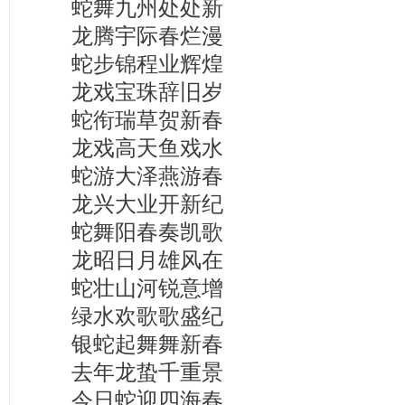
蛇舞九州处处新
龙腾宇际春烂漫
蛇步锦程业辉煌
龙戏宝珠辞旧岁
蛇衔瑞草贺新春
龙戏高天鱼戏水
蛇游大泽燕游春
龙兴大业开新纪
蛇舞阳春奏凯歌
龙昭日月雄风在
蛇壮山河锐意增
绿水欢歌歌盛纪
银蛇起舞舞新春
去年龙蛰千重景
今日蛇迎四海春