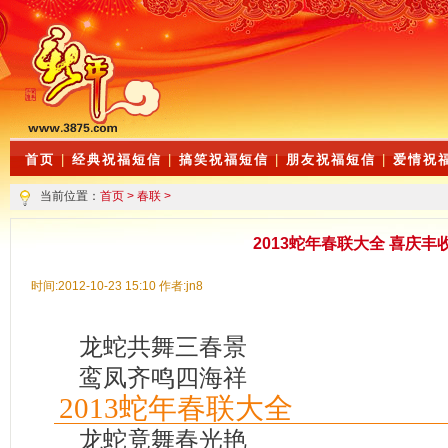
首页
|
经典祝福短信
|
搞笑祝福短信
|
朋友祝福短信
|
爱情祝
当前位置：
首页
>
春联
>
2013蛇年春联大全 喜庆丰
时间:2012-10-23 15:10 作者:jn8
龙蛇共舞三春景
鸾凤齐鸣四海祥
2013蛇年春联大全
龙蛇竟舞春光艳