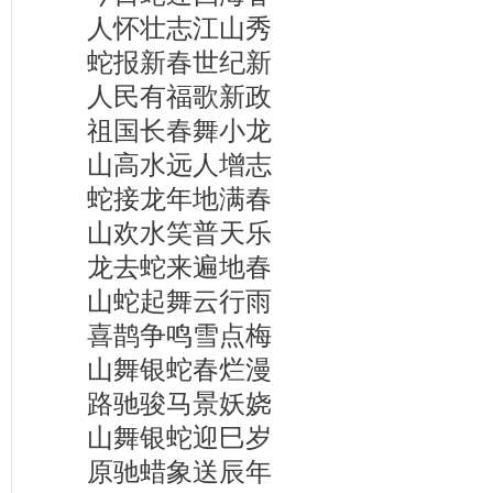
人怀壮志江山秀
蛇报新春世纪新
人民有福歌新政
祖国长春舞小龙
山高水远人增志
蛇接龙年地满春
山欢水笑普天乐
龙去蛇来遍地春
山蛇起舞云行雨
喜鹊争鸣雪点梅
山舞银蛇春烂漫
路驰骏马景妖娆
山舞银蛇迎巳岁
原驰蜡象送辰年