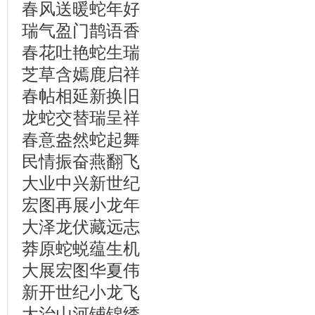
春风送暖蛇年好
瑞气盈门鹊语香
春花吐艳蛇生瑞
芝草含嫣鹿启祥
春帖相延新换旧
龙蛇交替瑞呈祥
春意盎然蛇起舞
民情振奋燕翻飞
大业中兴新世纪
宏图再展小龙年
大泽龙伏藏远志
莽原蛇蜕蕴生机
大展宏图华夏伟
新开世纪小龙飞
大治山河铺锦绣