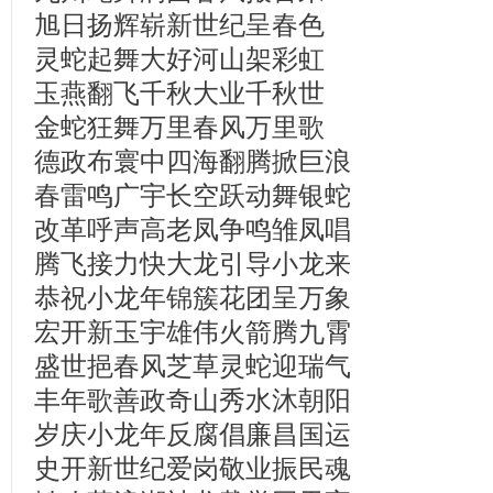
旭日扬辉崭新世纪呈春色
灵蛇起舞大好河山架彩虹
玉燕翻飞千秋大业千秋世
金蛇狂舞万里春风万里歌
德政布寰中四海翻腾掀巨浪
春雷鸣广宇长空跃动舞银蛇
改革呼声高老凤争鸣雏凤唱
腾飞接力快大龙引导小龙来
恭祝小龙年锦簇花团呈万象
宏开新玉宇雄伟火箭腾九霄
盛世挹春风芝草灵蛇迎瑞气
丰年歌善政奇山秀水沐朝阳
岁庆小龙年反腐倡廉昌国运
史开新世纪爱岗敬业振民魂