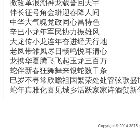
掀改革浪潮神龙载誉回天宇
伴长征号角金蟒迎春降人间
中华大气魄党政同心昌特色
辛巳小龙年军民协力振雄风
大龙传小龙连年奋进经天行地
老凤带雏凤尽日畅鸣悦耳清心
龙携华夏腾飞飞起玉龙三百万
蛇伴新春狂舞舞来银蛇数千条
巳岁不寻常欣瞻祖国繁荣处处管弦歌盛
蛇年真雅化喜见城乡活跃家家诗酒贺新
Copyright © 2014 38