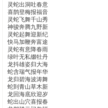
灵蛇出洞吐春意
喜鹊登梅报福音
灵蛇飞舞千山秀
神骏奔腾九野新
灵蛇起舞迎新纪
快马加鞭奔富途
灵蛇有意降
春雨
绿叶无私缀牡丹
龙抖雄姿归大海
蛇含瑞气报年华
龙归碧海波涛舞
蛇到青山草木新
龙回海底欣迎岁
蛇出山穴喜报春