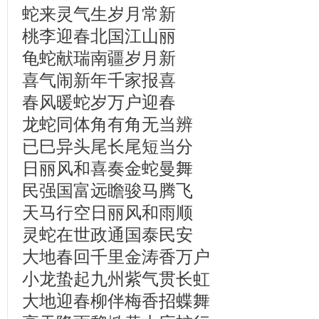
蛇来灵气生岁月常新
桃李迎春北国江山丽
龟蛇献瑞南疆岁月新
喜气闹新年千家报喜
春风暖蛇岁万户迎春
龙蛇同体角有角无当辨
已巳异头尾长尾短当分
日丽风和喜奏金蛇曼舞
民强国富远瞻骏马腾飞
天马行空日丽风和雨顺
灵蛇在世政通国泰民安
大地春回千里金涛香万户
小龙蛰起九州紫气贯长虹
大地迎春柳伴梅香招蝶舞