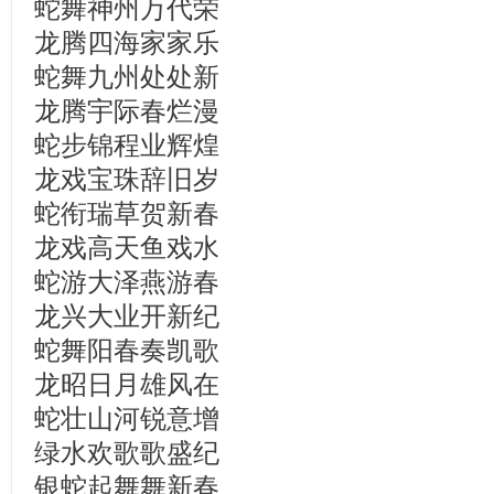
蛇舞神州万代荣
龙腾四海家家乐
蛇舞九州处处新
龙腾宇际春烂漫
蛇步锦程业辉煌
龙戏宝珠辞旧岁
蛇衔瑞草贺新春
龙戏高天鱼戏水
蛇游大泽燕游春
龙兴大业开新纪
蛇舞阳春奏凯歌
龙昭日月雄风在
蛇壮山河锐意增
绿水欢歌歌盛纪
银蛇起舞舞新春