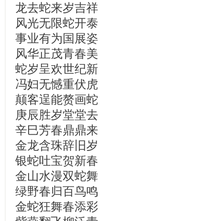
龙去蛇来岁吉祥
风光无限蛇开泰
事业有为国展姿
风华正茂青春美
蛇岁呈欢世纪新
冯妇无憾重伏虎
颠客逞能赘画蛇
庚辰胜岁堂堂去
辛巳芳春鼎鼎来
金龙含珠辞旧岁
银蛇吐宝贺新春
金山水漫双蛇舞
绿野春归百鸟鸣
金蛇狂舞春添彩