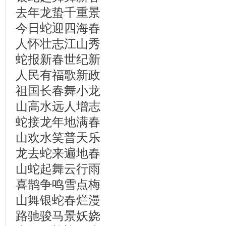
去年龙蛰千重景
今日蛇迎四海春
人怀壮志江山秀
蛇报新春世纪新
人民有福歌新政
祖国长春舞小龙
山高水远人增志
蛇接龙年地满春
山欢水笑普天乐
龙去蛇来遍地春
山蛇起舞云行雨
喜鹊争鸣雪点梅
山舞银蛇春烂漫
路驰骏马景妖娆