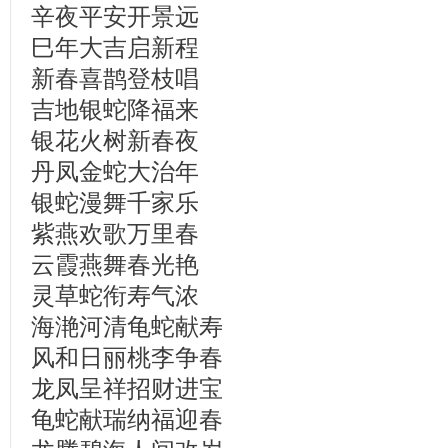
辛夜平安开景远
巳年大吉启新程
新春喜鹊登枝唱
吉地银蛇降福来
银花火树新春夜
丹凤金蛇大治年
银蛇漫舞千家乐
紫燕欢歌万里春
云霞燕舞春光艳
灵草蛇衔寿气浓
海滟河清龟蛇献寿
风和日丽桃李争春
龙凤呈祥招财进宝
龟蛇献瑞纳福迎春