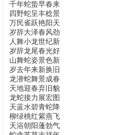
千年蛇蛰早春来
四野蛇呈丰稔景
万民雀跃艳阳天
岁辞大泽春风劲
人舞小龙世纪新
岁辞龙尾春光好
山舞蛇姿景色新
岁去年来新换旧
龙潜蛇舞景成春
天地迎春弃旧貌
龙蛇接力展宏图
天蓝水碧青蛇降
柳绿桃红紫燕飞
天浴朝阳蓬勃气
蛇含芝草吉祥年