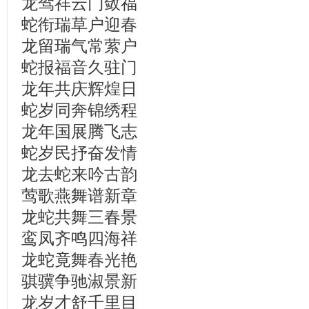
龙驾祥云门敛福
蛇衔瑞草户迎春
龙留瑞气常萦户
蛇报福音久驻门
龙年共庆辉煌日
蛇岁同奔锦绣程
龙年国展腾飞志
蛇岁民抒奋发情
龙去蛇来吟古韵
莺歌燕舞谱新章
龙蛇共舞三春景
鸾凤齐鸣四海祥
龙蛇竟舞春光艳
骐骥争驰淑景新
龙岁才舒千里目