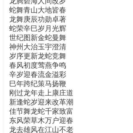
龙腾碧海人间改岁
蛇舞青山大地皆春
龙舞庚辰功勋卓著
蛇荣辛巳岁月光辉
世纪图新金蛇曼舞
神州大治玉宇澄清
岁序更新龙蛇竞舞
春风初度莺燕争鸣
辛岁迎春流金溢彩
巳年跨纪策马扬鞭
刚过龙年走上康庄道
新逢蛇岁迎来改革潮
佳节舞龙蛇千家致富
东风荣草木万户迎春
龙去雄风在江山不老