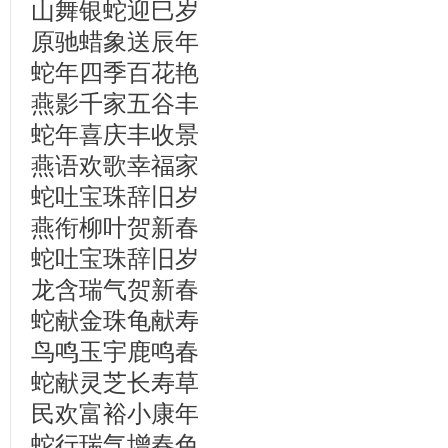
山舞银蛇迎巳岁
原驰蜡象送辰年
蛇年四季百花艳
燕影千家五谷丰
蛇年喜庆丰收景
燕语欢歌幸福家
蛇吐宝珠辞旧岁
燕衔柳叶贺新春
蛇吐宝珠辞旧岁
龙含瑞气贺新春
蛇献金珠龟献寿
鸟鸣玉宇鹿鸣春
蛇献灵芝长寿草
民欢富裕小康年
蛇行瑞气增春色