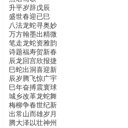
升平岁辞戊辰
盛世春迎已巳
八法龙蛇寻奥妙
万方翰墨出精微
笔走龙蛇资雅韵
诗
题福寿贺新春
辰龙回宫欣报捷
巳蛇出洞喜迎新
辰岁腾飞惊广宇
巳年奋搏震寰球
城乡改革龙蛇舞
梅柳争春世纪新
出常山而雄岁月
腾大泽以壮神州