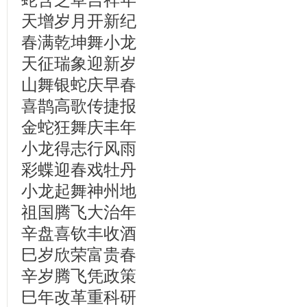
天增岁月开新纪
春满乾坤舞小龙
天征瑞象迎新岁
山舞银蛇庆早春
喜鹊高歌传捷报
金蛇狂舞庆丰年
小龙得志行风雨
彩蝶迎春戏牡丹
小龙起舞神州地
祖国腾飞大治年
辛盘喜钦丰收酒
巳岁欣荣富贵春
辛岁腾飞凭政策
巳年改革重科研