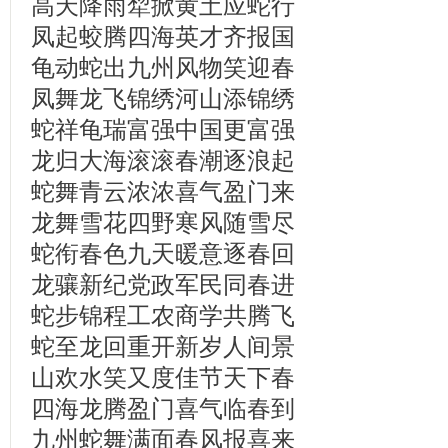
高天降雨犂掀黄土应蛇行
凤起蛟腾四海英才齐报国
龟动蛇出九州风物笑迎春
凤舞龙飞锦绣河山添锦绣
蛇祥龟瑞富强中国更富强
龙归大海滚滚春潮逐浪起
蛇舞青云浓浓喜气盈门来
龙舞雪花四野寒风随雪尽
蛇衔春色九天暖意逐春回
龙骧新纪党政军民同春进
蛇步锦程工农商学共腾飞
蛇至龙回重开新岁人间景
山欢水笑又度佳节天下春
四海龙腾盈门喜气临春到
九州蛇舞满面春风报喜来