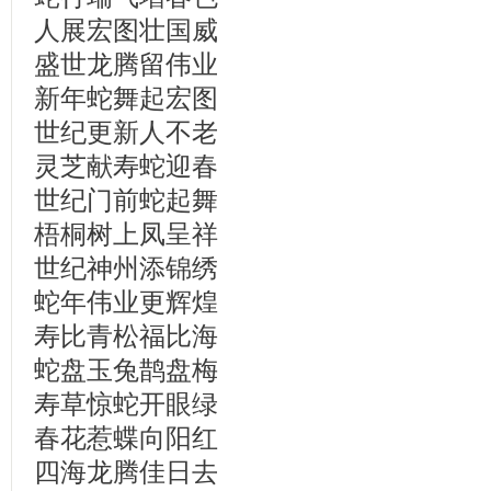
人展宏图壮国威
盛世龙腾留伟业
新年蛇舞起宏图
世纪更新人不老
灵芝献寿蛇迎春
世纪门前蛇起舞
梧桐树上凤呈祥
世纪神州添锦绣
蛇年伟业更辉煌
寿比青松福比海
蛇盘玉兔鹊盘梅
寿草惊蛇开眼绿
春花惹蝶向阳红
四海龙腾佳日去