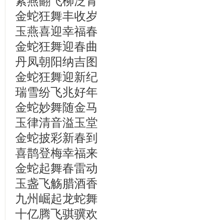
紫燕翻飞柳泛青
金蛇狂舞丰收岁
玉燕喜迎幸福春
金蛇狂舞迎春曲
丹凤朝阳纳吉图
金蛇狂舞迎新纪
瑞雪纷飞兆好年
金蛇妙舞随金马
玉律清音溢玉堂
金蛇披彩新春到
喜鹊登梅幸福来
金蛇起舞春雷动
玉盏飞觞腊酒香
九州崛起龙蛇舞
十亿腾飞骐骥欢