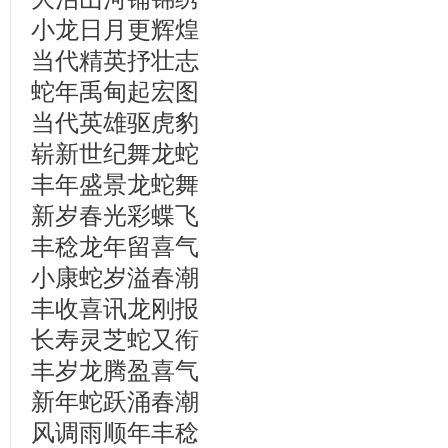
小龙日月更辉煌
当代精英抒壮志
蛇年禹甸起宏图
当代英雄驱虎豹
崭新世纪舞龙蛇
丰年盛景龙蛇舞
新岁春光彩蝶飞
丰稔龙年留喜气
小康蛇岁溢春潮
丰收喜讯龙刚报
长寿灵芝蛇又衔
丰岁龙腾盈喜气
新年蛇跃涌春潮
风调雨顺年丰稔