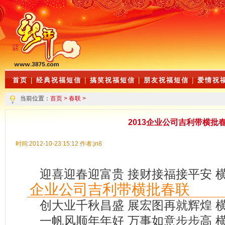
首页
|
经典祝福短信
|
搞笑祝福短信
|
朋友祝福短信
|
爱情祝
当前位置：
首页
>
春联
>
2013企业公司吉利带横批
时间:2012-10-23 15:12 作者:jn8
迎喜迎春迎富贵 接财接福接平安 
企业公司吉利带横批春联
创大业千秋昌盛 展宏图再就辉煌 
一帆风顺年年好 万事如意步步高 