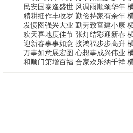
民安国泰逢盛世 风调雨顺颂华年 
精耕细作丰收岁 勤俭持家有余年 
发愤图强兴大业 勤劳致富建小康 
欢天喜地度佳节 张灯结彩迎新春 
迎新春事事如意 接鸿福步步高升 
万事如意展宏图 心想事成兴伟业 
和顺门第增百福 合家欢乐纳千祥 