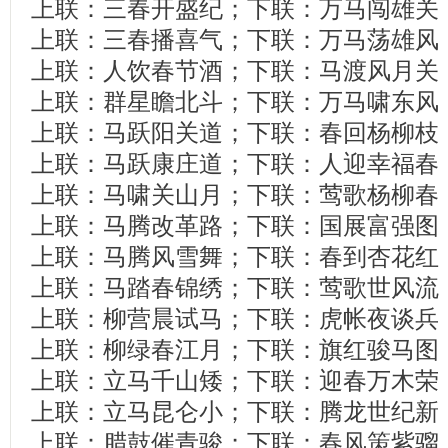
上联：三春开盛纪；下联：万马闯雄关
上联：三春播喜气；下联：万马荡雄风
上联：人饮春节酒；下联：马渡风月关
上联：群星瞻北斗；下联：万马啸东风
上联：马跃阳关道；下联：春回杨柳枝
上联：马跃康庄道；下联：人迎幸福春
上联：马啸关山月；下联：莺歌杨柳春
上联：马腾改革路；下联：国展富强图
上联：马腾风雪舞；下联：春到杏花红
上联：马踏春锦绣；下联：莺歌世风流
上联：柳营晨试马；下联：虎帐夜谈兵
上联：柳绿春江月；下联：旗红骏马图
上联：立马千山矮；下联：迎春万木荣
上联：立马昆仑小；下联：腾龙世纪新
上联：腊鼓催青骏；下联：春风策紫骝