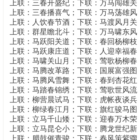
上联：三春开盛纪；下联：万马闯雄关
上联：三春播喜气；下联：万马荡雄风
上联：人饮春节酒；下联：马渡风月关
上联：群星瞻北斗；下联：万马啸东风
上联：马跃阳关道；下联：春回杨柳枝
上联：马跃康庄道；下联：人迎幸福春
上联：马啸关山月；下联：莺歌杨柳春
上联：马腾改革路；下联：国展富强图
上联：马腾风雪舞；下联：春到杏花红
上联：马踏春锦绣；下联：莺歌世风流
上联：柳营晨试马；下联：虎帐夜谈兵
上联：柳绿春江月；下联：旗红骏马图
上联：立马千山矮；下联：迎春万木荣
上联：立马昆仑小；下联：腾龙世纪新
上联：腊鼓催青骏；下联：春风策紫骝