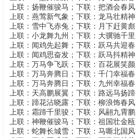
上联：扬鞭催骏马；下联：把酒会春风
上联：燕莺新气象；下联：龙马壮精神
上联：雪中飞赤兔；下联：月下赶黄彪
上联：小龙舞九州；下联：大骥驰千里
上联：闻鸡先起舞；下联：跃马共迎春
上联：闻鸡思奋发；下联：跃马抖精神
上联：万马争飞跃；下联：百花展笑颜
上联：万马奔腾日；下联：千门幸福春
上联：万马奔腾日；下联：九州幸福春
上联：天高鹏展翼；下联：路远马扬蹄
上联：蹄花沾晓露；下联：柳浪饰春风
上联：霜蹄千里骏；下联：风翮九霄鹏
上联：神鞭催骏马；下联：祖国壮金瓯
上联：蛇舞长城雪；下联：马嘶北国风