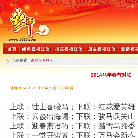
首页
|
经典祝福短信
|
搞笑祝福短信
|
朋友祝福短信
|
爱情祝
当前位置：
首页
>
春联
>
2014马年春节对联
时间:2014-01-09 15:54 作者:3875编辑
上联：壮士喜骏马；下联：红花爱英雄
上联：云霞出海曙；下联：骏马跃关山
上联：迎春燕语巧；下联：踏雪马蹄香
上联：一堂开淑景；下联：万马会新春