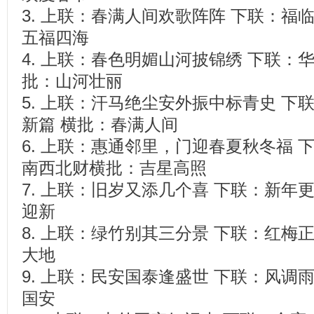
3. 上联：春满人间欢歌阵阵 下联：福
五福四海
4. 上联：春色明媚山河披锦绣 下联：
批：山河壮丽
5. 上联：汗马绝尘安外振中标青史 下
新篇 横批：春满人间
6. 上联：惠通邻里，门迎春夏秋冬福 
南西北财横批：吉星高照
7. 上联：旧岁又添几个喜 下联：新年
迎新
8. 上联：绿竹别其三分景 下联：红梅
大地
9. 上联：民安国泰逢盛世 下联：风调
国安