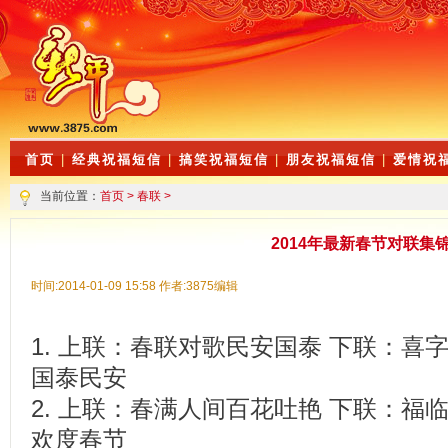
首页
|
经典祝福短信
|
搞笑祝福短信
|
朋友祝福短信
|
爱情祝
当前位置：
首页
>
春联
>
2014年最新春节对联集
时间:2014-01-09 15:58 作者:3875编辑
1. 上联：春联对歌民安国泰 下联：喜
国泰民安
2. 上联：春满人间百花吐艳 下联：福
欢度春节