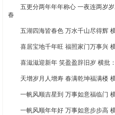
五更分两年年年称心 一夜连两岁岁
春
五湖四海皆春色 万水千山尽得辉 
喜居宝地千年旺 福照家门万事兴 
喜滋滋迎新年 笑盈盈辞旧岁 横批
天增岁月人增寿 春满乾坤福满楼 
一帆风顺吉星到 万事如意福临门 
一帆风顺年年好 万事如意步步高 