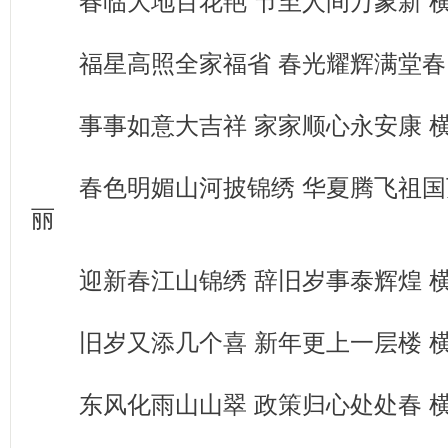
春临大地百花艳 节至人间万象新 
福星高照全家福省 春光耀辉满堂春
事事如意大吉祥 家家顺心永安康 
春色明媚山河披锦绣 华夏腾飞祖国
丽
迎新春江山锦绣 辞旧岁事泰辉煌 
旧岁又添几个喜 新年更上一层楼 
东风化雨山山翠 政策归心处处春 