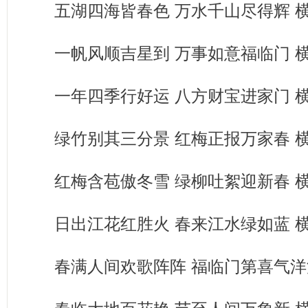
五湖四海皆春色 万水千山尽得辉 
一帆风顺吉星到 万事如意福临门 
一年四季行好运 八方财宝进家门 
绿竹别其三分景 红梅正报万家春 
红梅含苞傲冬雪 绿柳吐絮迎新春 
日出江花红胜火 春来江水绿如蓝 
春满人间欢歌阵阵 福临门第喜气洋