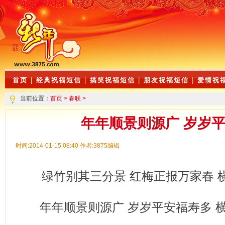
首页
|
经典祝福短信
|
搞笑祝福短信
|
朋友祝福短信
|
爱情祝
当前位置：
首页
>
春联
>
年年顺景则源广 岁岁
时间:2014-01-15 08:40 作者:3875编辑
绿竹别其三分景 红梅正报万家春 
年年顺景则源广 岁岁平安福寿多 