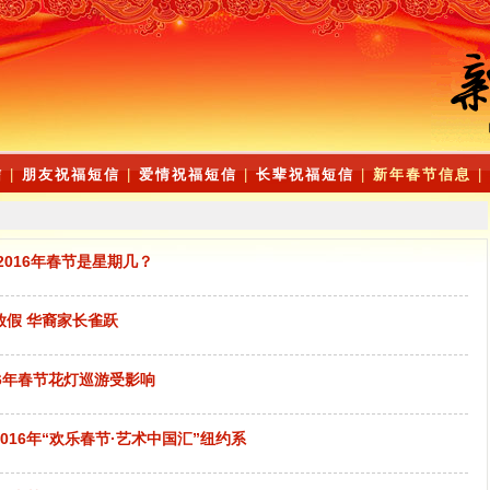
信
|
朋友祝福短信
|
爱情祝福短信
|
长辈祝福短信
|
新年春节信息
|
2016年春节是星期几？
假 华裔家长雀跃
16年春节花灯巡游受影响
016年“欢乐春节·艺术中国汇”纽约系