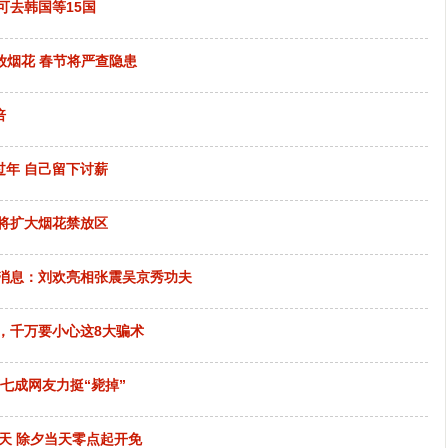
可去韩国等15国
放烟花 春节将严查隐患
倍
年 自己留下讨薪
气将扩大烟花禁放区
新消息：刘欢亮相张震吴京秀功夫
堆，千万要小心这8大骗术
可七成网友力挺“毙掉”
0天 除夕当天零点起开免