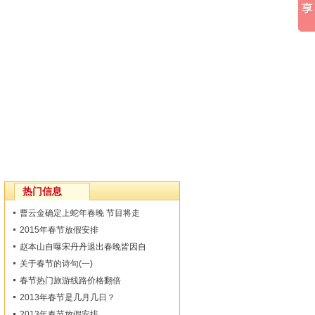
热门信息
曹云金确定上蛇年春晚 节目将走
2015年春节放假安排
赵本山自曝宋丹丹退出春晚皆因自
关于春节的诗句(一)
春节热门旅游线路价格翻倍
2013年春节是几月几日？
2013年春节放假安排