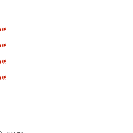
春联
春联
春联
春联