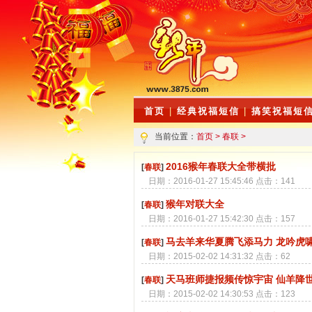
首页
|
经典祝福短信
|
搞笑祝福短
当前位置：
首页
>
春联
>
2016猴年春联大全带横批
[
春联
]
日期：2016-01-27 15:45:46 点击：141
猴年对联大全
[
春联
]
日期：2016-01-27 15:42:30 点击：157
马去羊来华夏腾飞添马力 龙吟虎
[
春联
]
日期：2015-02-02 14:31:32 点击：62
天马班师捷报频传惊宇宙 仙羊降
[
春联
]
日期：2015-02-02 14:30:53 点击：123